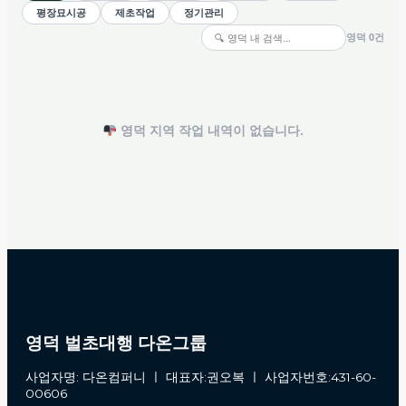
평장묘시공
제초작업
정기관리
영덕 0건
영덕 지역 작업 내역이 없습니다.
영덕 벌초대행 다온그룹
사업자명: 다온컴퍼니 ㅣ 대표자:권오복 ㅣ 사업자번호:431-60-
00606